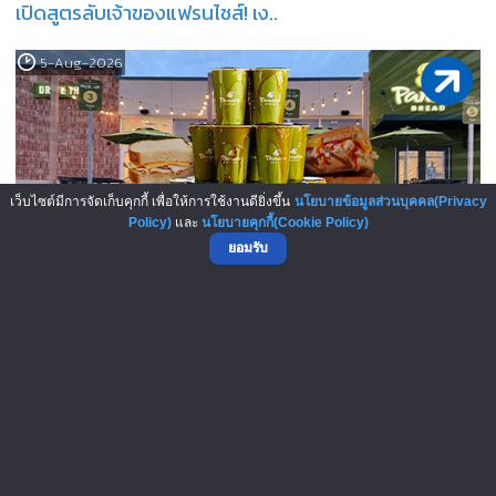
เปิดสูตรลับเจ้าของแฟรนไชส์! เง..
5-Aug-2026
เว็บไซต์มีการจัดเก็บคุกกี้ เพื่อให้การใช้งานดียิ่งขึ้น
นโยบายข้อมูลส่วนบุคคล(Privacy
Policy)
และ
นโยบายคุกกี้(Cookie Policy)
ยอมรับ
Panera Bread โมเดล “ค่ากาแฟแบบ..
▲ GO TO TOP