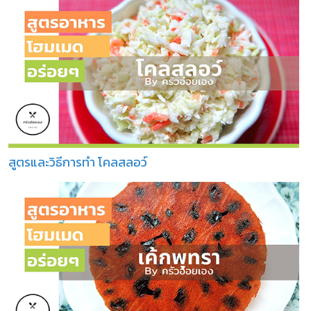
สูตรและวิธีการทำ โคลสลอว์