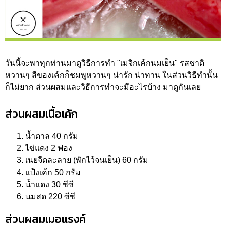
วันนี้จะพาทุกท่านมาดูวิธีการทำ "เมจิกเค้กนมเย็น" รสชาติ
หวานๆ สีของเค้กก็ชมพูหวานๆ น่ารัก น่าทาน ในส่วนวิธีทำนั้น
ก็ไม่ยาก ส่วนผสมและวิธีการทำจะมีอะไรบ้าง มาดูกันเลย
ส่วนผสมเนื้อเค้ก
น้ำตาล 40 กรัม
ไข่แดง 2 ฟอง
เนยจืดละลาย (พักไว้จนเย็น) 60 กรัม
แป้งเค้ก 50 กรัม
น้ำแดง 30 ซีซี
นมสด 220 ซีซี
ส่วนผสมเมอแรงค์