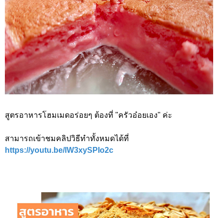
สูตรอาหารโฮมเมดอร่อยๆ ต้องที่ "ครัวอ๋อยเอง" ค่ะ
สามารถเข้าชมคลิปวิธีทำทั้งหมดได้ที่
https://youtu.be/lW3xySPIo2c