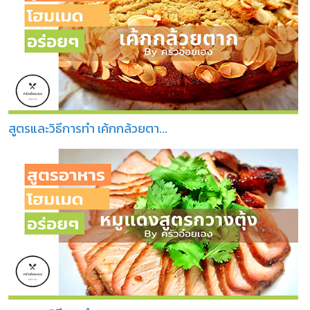
สูตรและวิธีการทำ เค้กกล้วยตา...