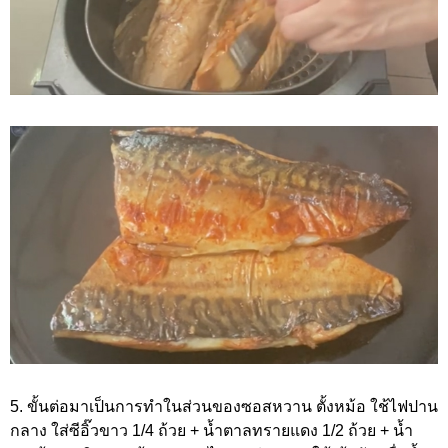
5. ขั้นต่อมาเป็นการทำในส่วนของซอสหวาน ตั้งหม้อ ใช้ไฟปาน
กลาง ใส่ซีอิ๊วขาว 1/4 ถ้วย + น้ำตาลทรายแดง 1/2 ถ้วย + น้ำ