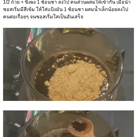
1/2 ถ้วย + ขิงผง 1 ช้อนชา ลงไป คนส่วนผสมให้เข้ากัน เมื่อน้ำ
ซอสเริ่มมีสีเข้ม ให้ใส่แป้งมัน 1 ช้อนชา ผสมน้ำเล็กน้อยลงไป
คนต่อเรื่อยๆ จนซอสเริ่มใสเป็นอันเสร็จ